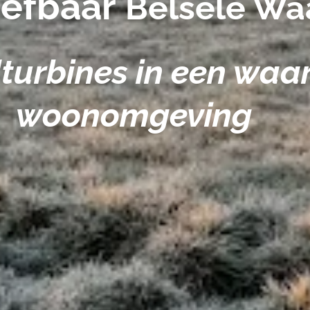
eefbaar
Belsele Wa
turbines in een waa
woonomgeving