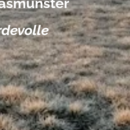
asmunster
rdevolle