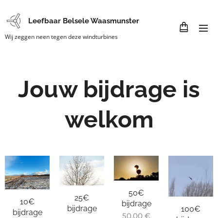
Leefbaar Belsele Waasmunster
Wij zeggen neen tegen deze windturbines
Jouw bijdrage is
welkom
50€
25€
10€
bijdrage
bijdrage
100€
bijdrage
50,00
€