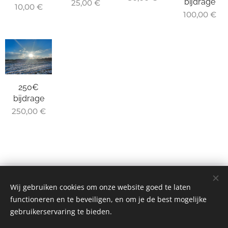
bijdrage
25,00
€
10,00
€
100,00
€
250€
bijdrage
250,00
€
© 2024-2026 Leefbaar Belsele Waasmunster | Alle rechten
Wij gebruiken cookies om onze website goed te laten
voorbehouden.
functioneren en te beveiligen, en om je de best mogelijke
Door deze website te bezoeken ga je akkoord met onze
gebruikerservaring te bieden.
disclaimer.