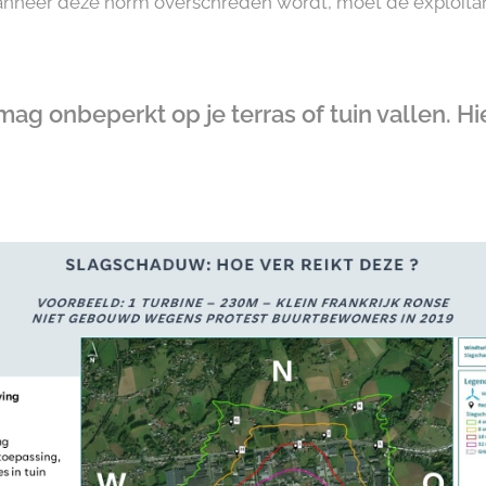
Wanneer deze norm overschreden wordt, moet de exploita
g onbeperkt op je terras of tuin vallen. Hi