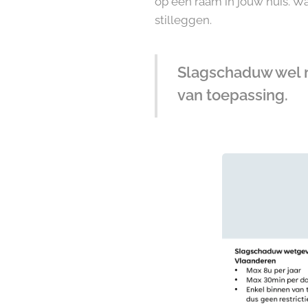
op een raam in jouw huis. 
stilleggen.
Slagschaduw wel ma
van toepassing.