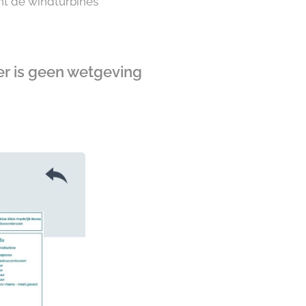
nt de windturbines
er is geen wetgeving