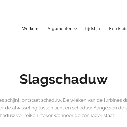
Welkom
Argumenten
Tijdslijn
Een klei
Slagschaduw
es schijnt, ontstaat schaduw. De wieken van de turbines 
door de afwisseling tussen licht en schaduw. Aangezien de
haduw ver reiken, zeker wanneer de zon lager staat.