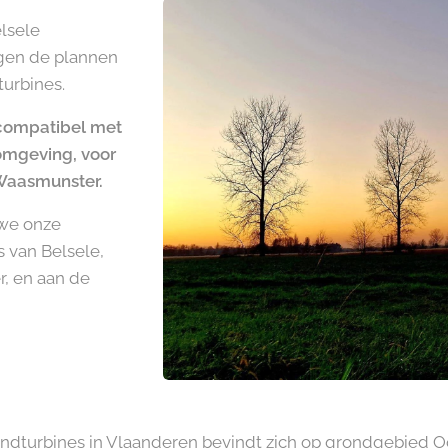
lsele
gen de plannen
urbines.
 compatibel met
omgeving, voor
 Waasmunster.
 we onze
 van Belsele,
, en aan de
ndturbines in Vlaanderen bevindt zich op grondgebied O