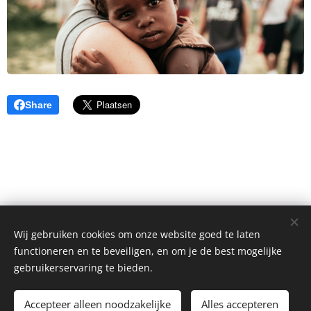
Share
© 2024-2026 Leefbaar Belsele Waasmunster | Alle rechten
Wij gebruiken cookies om onze website goed te laten
voorbehouden.
functioneren en te beveiligen, en om je de best mogelijke
Door deze website te bezoeken ga je akkoord met onze
gebruikerservaring te bieden.
disclaimer.
info@leefbaarbelselewaasmunster.be
Cookies
Accepteer alleen noodzakelijke
Alles accepteren