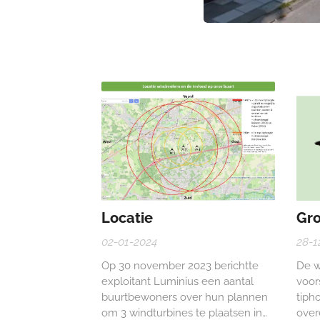
Locatie
Gr
02-01-2024
28-1
Op 30 november 2023 berichtte
De w
exploitant Luminius een aantal
voor
buurtbewoners over hun plannen
tiph
om 3 windturbines te plaatsen in
over