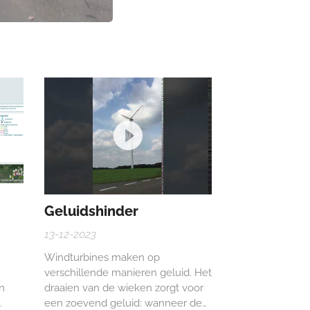
Geluidshinder
13-12-2023
Windturbines maken op
verschillende manieren geluid. Het
n
draaien van de wieken zorgt voor
een zoevend geluid: wanneer de