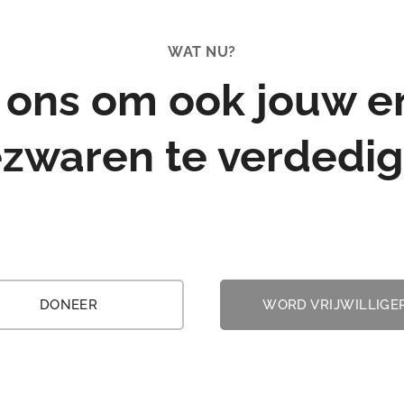
omgeving van windturbines, 
huis zou je kiezen? Potentiële
kopers bekijken niet alleen he
WAT NU?
uitzicht, maar houden ook
 ons om ook jouw e
rekening met de nadelen...
zwaren te verdedi
DONEER
WORD VRIJWILLIGE