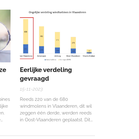
eling
wieken de mast passeren ontstaat
een impulsachtig geluid. Dit wordt
t
ook wel het
deze
helikopterwiekeneffect genoemd.
zeker
Het geluid ontstaat doordat de
lucht langs de wieken tegen de
mast botst.
ze
Eerlijke verdeling
gevraagd
15-11-2023
bines
Reeds 220 van de 680
ijke
windmolens in Vlaanderen, dit wil
en.
zeggen één derde, werden reeds
e
in Oost-Vlaanderen geplaatst. Dit
d
betekent dat deze provincie dus
in de
reeds meer dan haar deel heeft