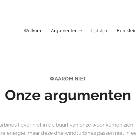
Welkom
Argumenten
Tijdslijn
Een klei
WAAROM NIET
Onze argumenten
bines liever niet in de buurt van onze woonkernen zien, k
re energie, maar deze drie windturbines passen niet in