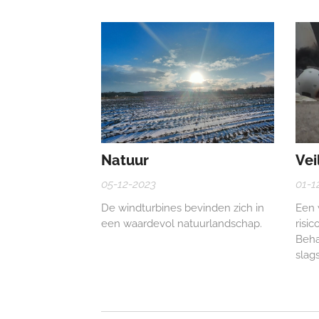
Belsele en Waasmunster. Op de
O.L.V
infoavond van Luminus werden de
van 
windturbines op volgende locatie
getoond:
Natuur
Vei
05-12-2023
01-1
De windturbines bevinden zich in
Een 
een waardevol natuurlandschap.
risi
Beha
slag
tril
flora