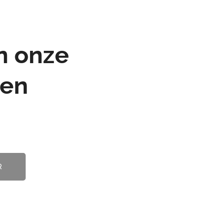
welk
bijgedragen aan hernieuwbare
energie.
t
n onze
gen
R