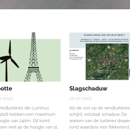
ootte
Slagschaduw
2-2023
20-12-2023
indturbines die Luminus
Als de zon op de windturbines
stelt hebben een maximum
schijnt, ontstaat schaduw. De
oogte van 240m. Dit komt
wieken van de turbines draaie
een met 4x de hoogte van de
rond waardoor een flikkerend