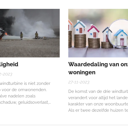
. Kerk in Sint-Niklaas of 80%
effect ontstaat door de afwiss
de hoogte van de Eiffeltoren.
tussen licht en schaduw.
Aangezien de windturbines to
240m hoog kunnen zijn, kan 
slagschaduw zeer ver reiken, 
wanneer de zon lager staat.
ligheid
Waardedaling van on
woningen
2-2023
27-11-2023
windturbine is niet zonder
co voor de omwonenden.
De komst van de drie windtur
lve nadelen zoals
verandert voor altijd het landel
schaduw, geluidsoverlast,
karakter van onze woonbuurt
lingen en impact op fauna en
Als er twee dezelfde huizen t
, is er ook een veiligheidsrisico.
koop staan, één in de nabijhei
van windturbines en één niet 